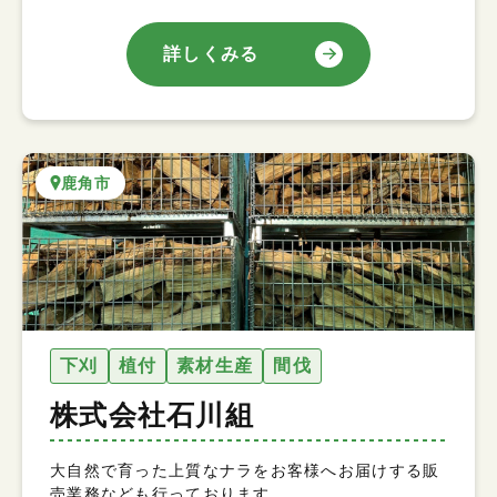
詳しくみる
鹿角市
下刈
植付
素材生産
間伐
株式会社石川組
大自然で育った上質なナラをお客様へお届けする販
売業務なども行っております。