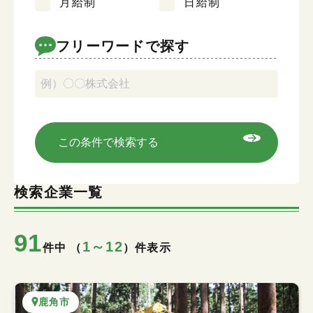
月給制
日給制
キーワード検索
フリーワードで探す
この条件で検索する
検索企業一覧
91
1～12
件中 （
）件表示
鹿角市