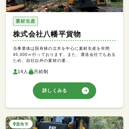
素材生産
株式会社八幡平貨物
当事業体は国有林の立木を中心に素材生産を年間
45,000㎥行っております。また、運送会社でもある
ため、自社以外の素材の運…
14人
月給制
詳しくみる
鹿角市