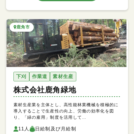
鹿角市
下刈
作業道
素材生産
株式会社鹿角緑地
素材生産業を主体とし、高性能林業機械を積極的に
導入することで生産性の向上、労働の効率化を図
り、「緑の雇用」制度を活用して…
11人
日給制及び月給制