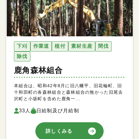
下刈
作業道
植付
素材生産
間伐
除伐
鹿角森林組合
本組合は、昭和42年8月に旧八幡平、旧花輪町、旧
十和田町の各森林組合と森林組合の無かった旧尾去
沢町と小坂町を含めた鹿角一…
33人
日給制及び月給制
詳しくみる