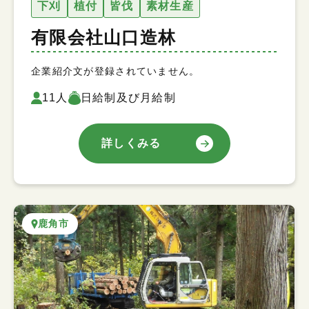
下刈
植付
皆伐
素材生産
有限会社山口造林
企業紹介文が登録されていません。
11人
日給制及び月給制
詳しくみる
鹿角市