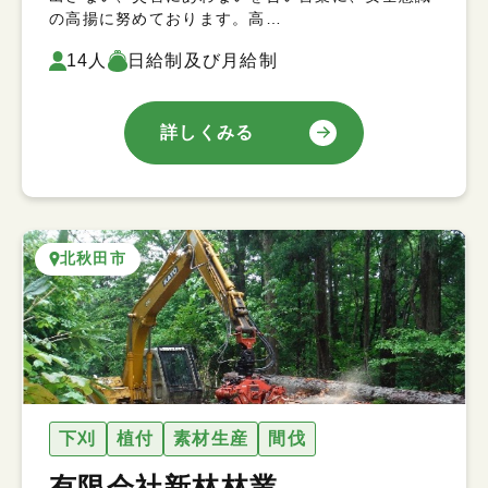
の高揚に努めております。高…
14人
日給制及び月給制
詳しくみる
北秋田市
下刈
植付
素材生産
間伐
有限会社新林林業