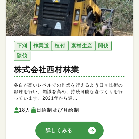
下刈
作業道
植付
素材生産
間伐
除伐
株式会社西村林業
各自が高いレベルでの作業を行えるよう日々技術の
鍛錬を行い、知識を高め、持続可能な森づくりを行
っています。2021年から連…
18人
日給制及び月給制
詳しくみる