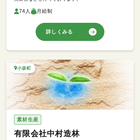
74人
月給制
詳しくみる
小坂町
素材生産
有限会社中村造林