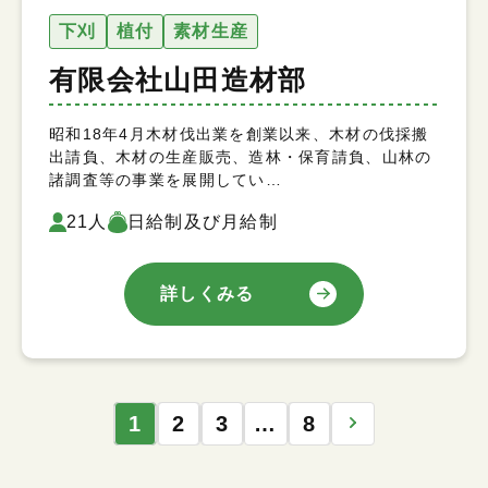
下刈
植付
素材生産
有限会社山田造材部
昭和18年4月木材伐出業を創業以来、木材の伐採搬
出請負、木材の生産販売、造林・保育請負、山林の
諸調査等の事業を展開してい…
21人
日給制及び月給制
詳しくみる
1
2
3
…
8