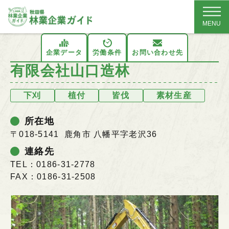
MENU
企業データ
労働条件
お問い合わせ先
有限会社山口造林
下刈
植付
皆伐
素材生産
所在地
〒018-5141 鹿角市 八幡平字老沢36
連絡先
TEL：0186-31-2778
FAX：0186-31-2508