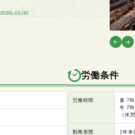
amotu.co.jp/
労働条件
項目
内容
労働時間
夏 7
冬 7
（休憩
勤務形態
1年単