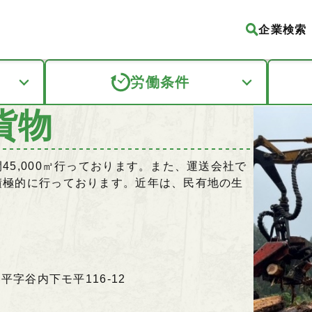
企業検索
労働条件
貨物
5,000㎥行っております。また、運送会社で
積極的に行っております。近年は、民有地の生
幡平字谷内下モ平116-12