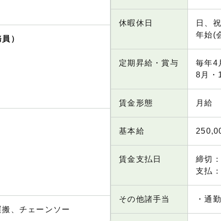
休暇休日
日、祝
年始(
務員）
定期昇給・賞与
毎年4
8月・
賃金形態
月給
基本給
250,
賃金支払日
締切
支払：
その他諸手当
・通
運搬、チェーンソー