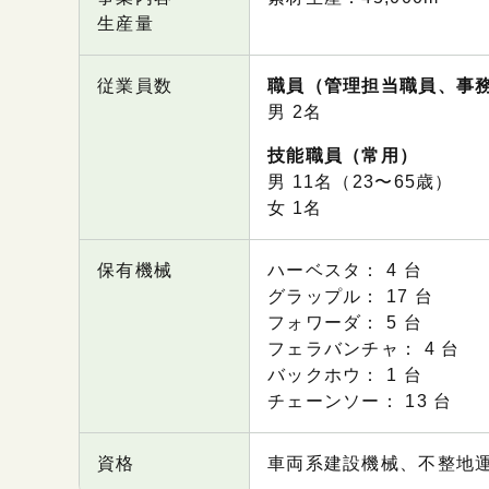
生産量
従業員数
職員（管理担当職員、事
男 2名
技能職員（常用）
男 11名（23〜65歳）
⼥ 1名
保有機械
ハーベスタ： 4 台
グラップル： 17 台
フォワーダ： 5 台
フェラバンチャ： 4 台
バックホウ： 1 台
チェーンソー： 13 台
資格
車両系建設機械、不整地