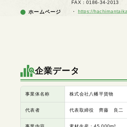
FAX：0186-34-2013
ホームページ
https://hachimantaik
企業データ
項目
内容
事業体名称
株式会社八幡平貨物
代表者
代表取締役 齊藤 良二
事業内容
素材生産：45,000m³