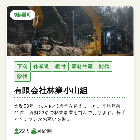
藤里町
下刈
作業道
植付
素材生産
間伐
除伐
有限会社林業小山組
業歴53年、法人化43周年を迎えました。平均年齢
41歳、総勢22名で林業事業を営んでおります。若手
とベテランがお互いを助…
22人
月給制