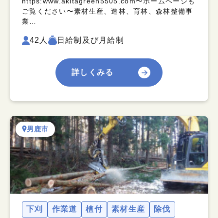
https:www.akitagreen5505.com〜ホームページも
ご覧ください〜素材生産、造林、育林、森林整備事
業…
42人
日給制及び月給制
詳しくみる
男鹿市
下刈
作業道
植付
素材生産
除伐