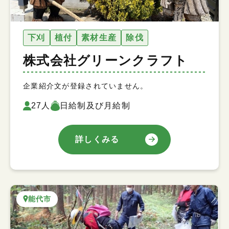
下刈
植付
素材生産
除伐
株式会社グリーンクラフト
企業紹介文が登録されていません。
27人
日給制及び月給制
詳しくみる
能代市