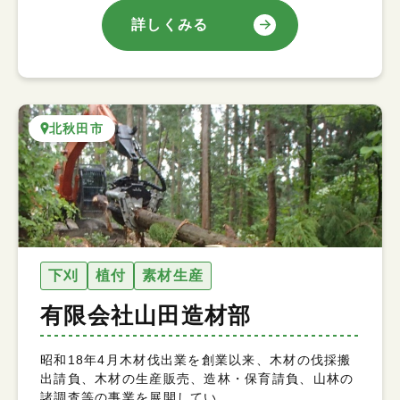
詳しくみる
北秋田市
下刈
植付
素材生産
有限会社山田造材部
昭和18年4月木材伐出業を創業以来、木材の伐採搬
出請負、木材の生産販売、造林・保育請負、山林の
諸調査等の事業を展開してい…