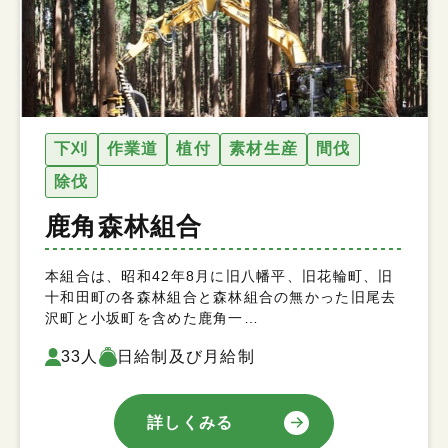
下刈
作業道
植付
素材生産
間伐
除伐
鹿角森林組合
本組合は、昭和42年8月に旧八幡平、旧花輪町、旧
十和田町の各森林組合と森林組合の無かった旧尾去
沢町と小坂町を含めた鹿角一…
33人
日給制及び月給制
詳しくみる