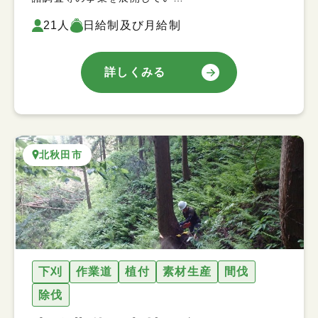
21人
日給制及び月給制
詳しくみる
北秋田市
下刈
作業道
植付
素材生産
間伐
除伐