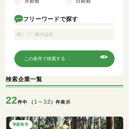
月給制
日給制
キーワード検索
フリーワードで探す
この条件で検索する
検索企業一覧
22
1～12
件中 （
）件表示
鹿角市