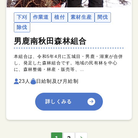
下刈
作業道
植付
素材生産
間伐
除伐
男鹿南秋田森林組合
本組合は、令和5年4月に五城目・男鹿・湖東が合併
し、発足した森林組合です。地域の民有林を中心
に、森林整備・林産・販売等、…
23人
日給制及び月給制
詳しくみる