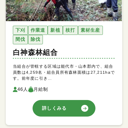
下刈
作業道
新植
枝打
素材生産
間伐
除伐
白神森林組合
当組合が管轄する区域は能代市・山本郡内で、組合
員数は4,259名・組合員所有森林面積は27,211haで
す。前年度に引き…
46人
月給制
詳しくみる