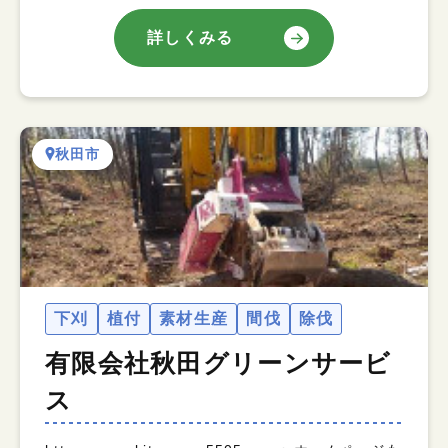
詳しくみる
秋田市
下刈
植付
素材生産
間伐
除伐
有限会社秋田グリーンサービ
ス