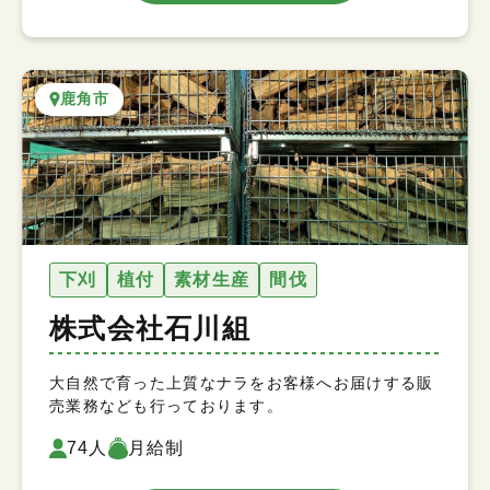
鹿角市
下刈
植付
素材生産
間伐
株式会社石川組
大自然で育った上質なナラをお客様へお届けする販
売業務なども行っております。
74人
月給制