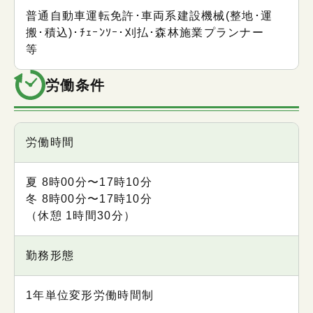
普通自動車運転免許･車両系建設機械(整地･運
搬･積込)･ﾁｪｰﾝｿｰ･刈払･森林施業プランナー
等
労働条件
項目
労働時間
内容
夏 8時00分〜17時10分
冬 8時00分〜17時10分
（休憩 1時間30分）
勤務形態
1年単位変形労働時間制