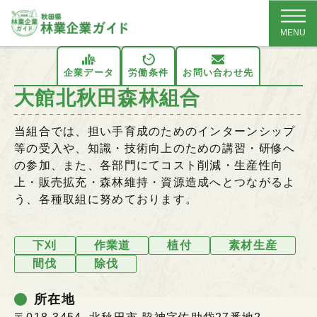
MENU
企業データ
労働条件
お問い合わせ先
大館北秋田森林組合
当組合では、担い手育成のためのインターンシップ
等の受入や、知識・技術向上のための講習・研修へ
の参加、また、各部門にてコスト削減・生産性向
上・販売拡充・森林維持・資源造成へとつながるよ
う、各種取組に努めております。
下刈
作業道
植付
素材生産
間伐
除伐
所在地