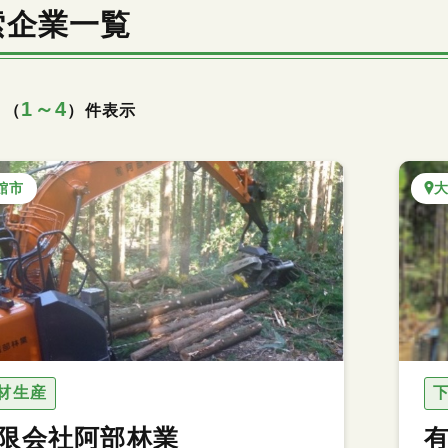
索企業一覧
1～4
 （
）件表示
館市
材生産
限会社阿部林業