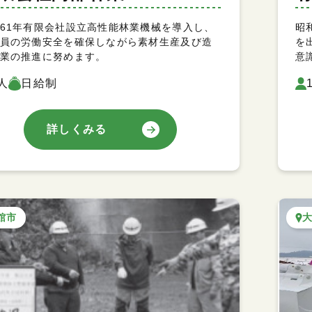
61年有限会社設立高性能林業機械を導入し、
昭
員の労働安全を確保しながら素材生産及び造
を
業の推進に努めます。
意
人
日給制
詳しくみる
館市