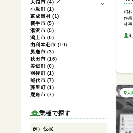
大館市
(4)
✓
小坂町
(1)
昭和
東成瀬村
(1)
作業
横手市
(5)
林事
湯沢市
(5)
9
潟上市
(0)
由利本荘市
(10)
男鹿市
(3)
秋田市
(16)
美郷町
(0)
羽後町
(1)
能代市
(7)
藤里町
(1)
大
鹿角市
(7)
業種で探す
業種で探す
例）伐採