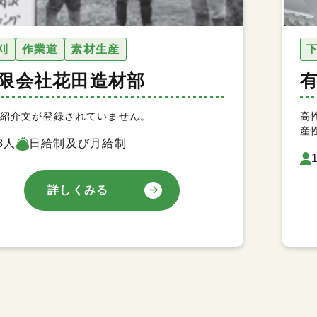
刈
作業道
素材生産
限会社花田造材部
紹介文が登録されていません。
高
産
3人
日給制及び月給制
詳しくみる