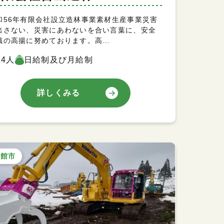
和56年有限会社設立造林事業素材生産事業災害
出さない、災害にあわないを合い言葉に、安全
識の高揚に努めております。高…
14人
日給制及び月給制
詳しくみる
大館市