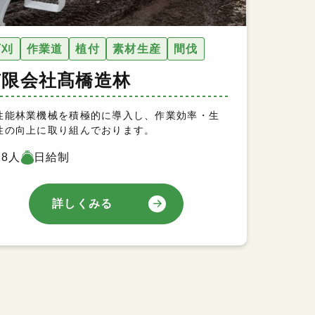
下刈
作業道
植付
素材生産
間伐
有限会社髙橋造林
性能林業機械を積極的に導入し、作業効率・生
性の向上に取り組んでおります。
18人
日給制
詳しくみる