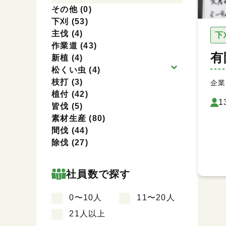
その他
(0)
下刈
(53)
主伐
(4)
下
作業道
(43)
有
新植
(4)
松くい虫
(4)
枝打
(3)
企業
植付
(42)
1
皆伐
(5)
素材生産
(80)
間伐
(44)
除伐
(27)
社員数で探す
0〜10人
11〜20人
21人以上