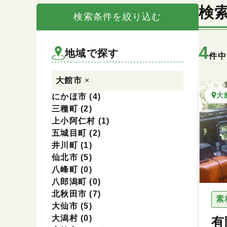
検
検索条件を絞り込む
4
地域を選択
地域で探す
件中
大館市
×
大
にかほ市
(4)
三種町
(2)
上小阿仁村
(1)
五城目町
(2)
井川町
(1)
仙北市
(5)
八峰町
(0)
八郎潟町
(0)
北秋田市
(7)
素
大仙市
(5)
大潟村
(0)
有