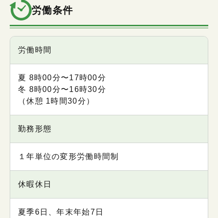
労働条件
項目
労働時間
内容
夏 8時00分〜17時00分
冬 8時00分〜16時30分
（休憩 1時間30分）
勤務形態
１年単位の変形労働時間制
休暇休日
夏季6日、年末年始7日