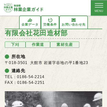
MENU
企業データ
労働条件
お問い合わせ先
有限会社花田造材部
下刈
作業道
素材生産
所在地
〒018-3501 大館市 岩瀬字谷地の平1番地23
連絡先
TEL：0186-54-2214
FAX：0186-54-2251