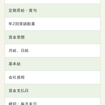
定期昇給・賞与
年2回実績勘案
賃金形態
月給、日給
基本給
会社規程
賃金支払日
締切：毎月末日