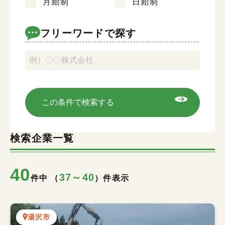
月給制
日給制
キーワード検索
フリーワードで探す
この条件で検索する
検索企業一覧
40
37～40
件中 （
）件表示
湯沢市