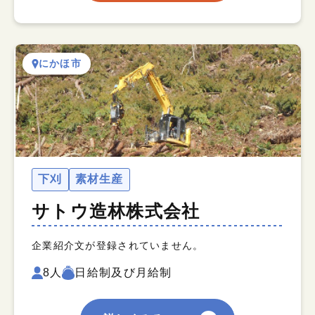
にかほ市
下刈
素材生産
サトウ造林株式会社
企業紹介文が登録されていません。
8人
日給制及び月給制