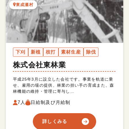
東成瀬村
下刈
新植
枝打
素材生産
除伐
株式会社東林業
平成25年3月に設立した会社です。事業を軌道に乗
せ、雇用の場の提供、林業の担い手の育成また、森
林機能の維持・管理に寄与し…
7人
日給制及び月給制
詳しくみる