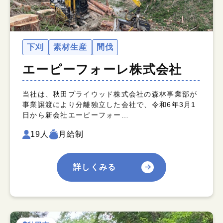
下刈
素材生産
間伐
エーピーフォーレ株式会社
当社は、秋田プライウッド株式会社の森林事業部が
事業譲渡により分離独立した会社で、令和6年3月1
日から新会社エーピーフォー…
19人
月給制
詳しくみる