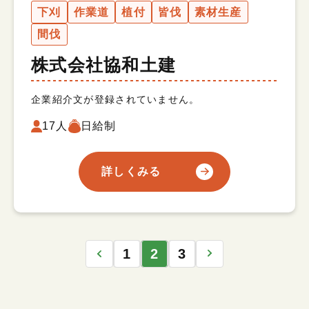
下刈
作業道
植付
皆伐
素材生産
間伐
株式会社協和土建
企業紹介文が登録されていません。
17人
日給制
詳しくみる
1
2
3