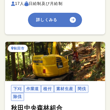
17人
日給制及び月給制
詳しくみる
秋田市
下刈
作業道
植付
素材生産
間伐
除伐
秋田中央森林組合