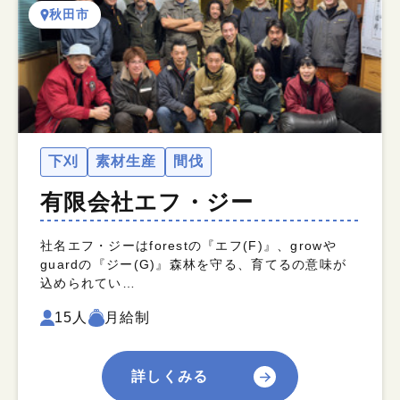
秋田市
下刈
素材生産
間伐
有限会社エフ・ジー
社名エフ・ジーはforestの『エフ(F)』、growや
guardの『ジー(G)』森林を守る、育てるの意味が
込められてい…
15人
月給制
詳しくみる