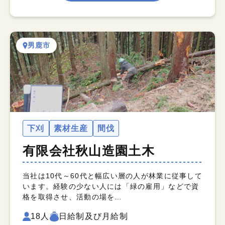
男鹿市
下刈
素材生産
間伐
有限会社秋山造園土木
当社は10代～60代と幅広い層の人が林業に従事して
います。経験の少ない人には「緑の雇用」などで資
格を取得させ、活動の場を…
18人
日給制及び月給制