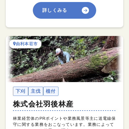
詳しくみる
由利本荘市
下刈
主伐
植付
株式会社羽後林産
林業経営体のPRポイントや業務風景等主に送電線保
守に関する業務をおこなっています。業務によって