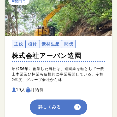
秋田市
主伐
植付
素材生産
間伐
株式会社アーバン造園
昭和56年に創業した当社は、造園業を軸として一般
土木業及び林業も積極的に事業展開している。令和
2年度、グループ会社から林…
19人
月給制
詳しくみる