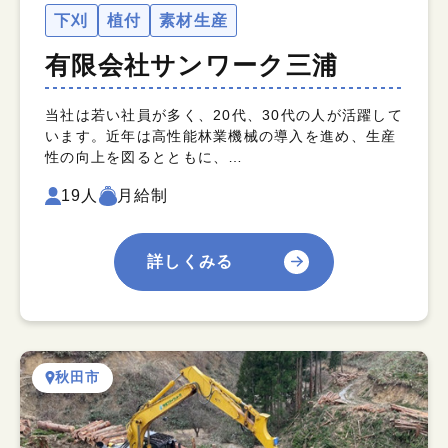
下刈
植付
素材生産
有限会社サンワーク三浦
当社は若い社員が多く、20代、30代の人が活躍して
います。近年は高性能林業機械の導入を進め、生産
性の向上を図るとともに、…
19人
月給制
詳しくみる
秋田市