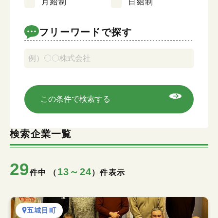
月給制
日給制
キーワード検索
フリーワードで探す
この条件で検索する
検索企業一覧
29
13～24
件中 （
）件表示
五城目町