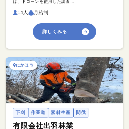
は、ドローンを使用した調査…
14人
月給制
詳しくみる
にかほ市
下刈
作業道
素材生産
間伐
有限会社出羽林業