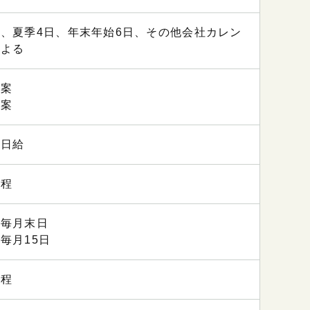
、夏季4日、年末年始6日、その他会社カレン
による
勘案
勘案
、日給
規程
：毎月末日
毎月15日
規程