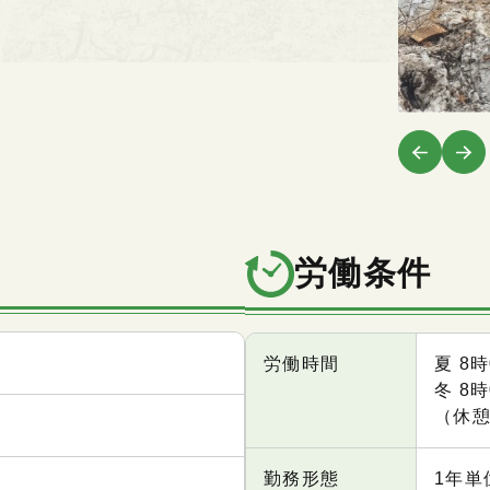
労働条件
項目
内容
労働時間
夏 8
冬 8
（休憩
勤務形態
1年単