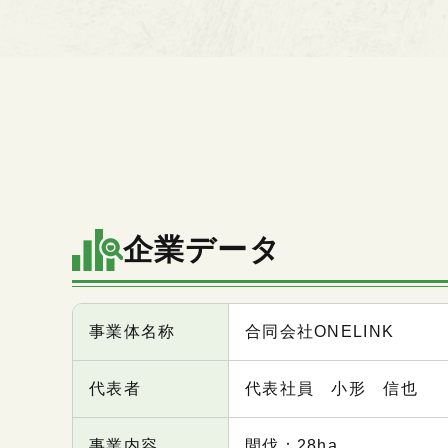
企業データ
項目
内容
事業体名称
合同会社ONELINK
代表者
代表社員 小形 信也
事業内容
間伐：28ha