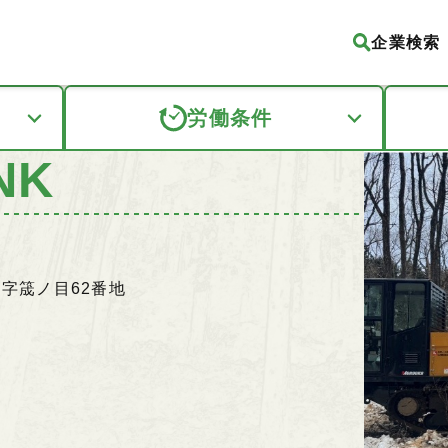
企業検索
労働条件
NK
山田字筬ノ目62番地