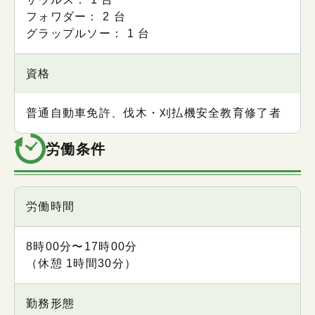
フォワダー： 2 台
グラップルソー： 1 台
資格
普通自動車免許、伐木・刈払機安全教育修了者
労働条件
項目
労働時間
内容
8時00分〜17時00分
（休憩 1時間30分）
勤務形態