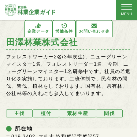
MENU
企業データ
労働条件
お問い合わせ先
田澤林業株式会社
フォレストワーカー2名(3年次生)、ニューグリーン
マイスター1名、フォレストリーダー1名、今期、ニ
ューグリーンマイスター1名研修中です。社員の若返
り化を実施しております。二班体制で、民有林の間
伐、皆伐、植林をしております。国有林、県有林、
公社林等の入札にも参入してまいります。
主伐
植付
素材生産
間伐
所在地
〒019-2402 大仙市 協和船沢字船沢57