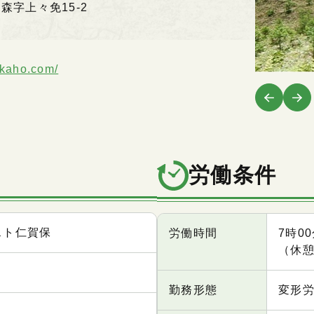
三森字上々免15-2
nikaho.com/
労働条件
スト仁賀保
項目
内容
労働時間
7時0
（休憩
勤務形態
変形労