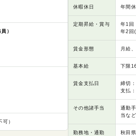
休暇休日
年間休
定期昇給・賞与
年1回
務員）
年2回(
賃金形態
月給
基本給
下限16
賃金支払日
締切：
支払
その他諸手当
通勤
当な
不可）
勤務地・通勤
秋田