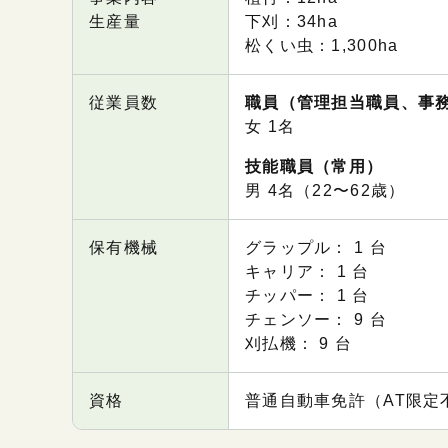
生産量
下刈：34ha
松くい虫：1,300ha
従業員数
職員（管理担当職員、事
⼥ 1名
技能職員（常用）
男 4名（22〜62歳）
保有機械
グラップル： 1 台
キャリア： 1 台
チッパー： 1 台
チェンソー： 9 台
刈払機： 9 台
資格
普通自動車免許（AT限定