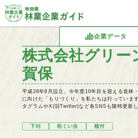
企業データ
株式会社グリー
賀保
平成28年8月設立。今年度10年目を迎える造
に向けた「もりづくり」を私たちは行っていま
タグラムやX(旧Twitter)など各SNSも随時
下刈
松くい虫
植付