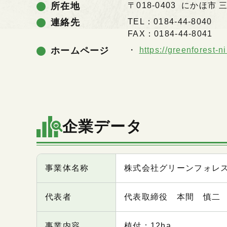
所在地
〒018-0403 にかほ市 
連絡先
TEL：0184-44-8040
FAX：0184-44-8041
ホームページ
https://greenforest-
企業データ
項目
内容
事業体名称
株式会社グリーンフォレ
代表者
代表取締役 本間 慎二
事業内容
植付：12ha