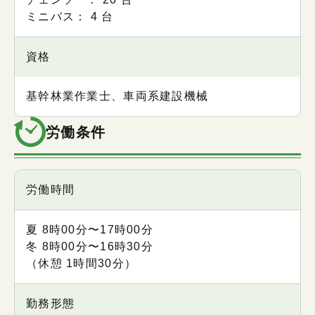
ミニバス： 4 台
資格
基幹林業作業士、車両系建設機械
労働条件
項目
労働時間
内容
夏 8時00分〜17時00分
冬 8時00分〜16時30分
（休憩 1時間30分）
勤務形態