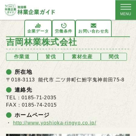
MENU
企業データ
労働条件
お問い合わせ先
吉岡林業株式会社
作業道
皆伐
素材生産
間伐
所在地
〒018-3113 能代市 二ツ井町仁鮒字鬼神前田75-8
連絡先
TEL：0185-71-2035
FAX：0185-74-2015
ホームページ
http://www.yoshioka-ringyo.co.jp/