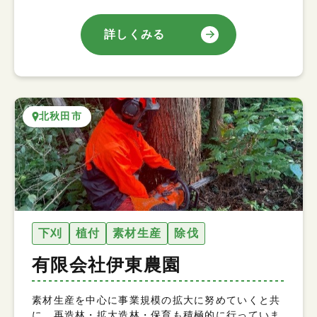
詳しくみる
北秋田市
下刈
植付
素材生産
除伐
有限会社伊東農園
素材生産を中心に事業規模の拡大に努めていくと共
に、再造林・拡大造林・保育も積極的に行っていま