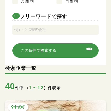
月給制
日給制
キーワード検索
フリーワードで探す
この条件で検索する
検索企業一覧
40
1～12
件中 （
）件表示
小坂町