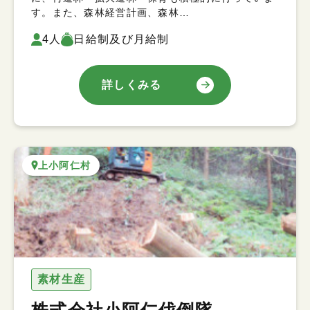
す。また、森林経営計画、森林…
4人
日給制及び月給制
詳しくみる
上小阿仁村
素材生産