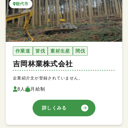
能代市
作業道
皆伐
素材生産
間伐
吉岡林業株式会社
企業紹介文が登録されていません。
8人
月給制
詳しくみる