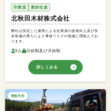
作業道
素材生産
北秋田木材株式会社
弊社は安定した雇用による従業員の技術向上及び安
全装備の導入により事故リスクの低減に理組んでお
ります。
9人
日給制及び月給制
詳しくみる
能代市