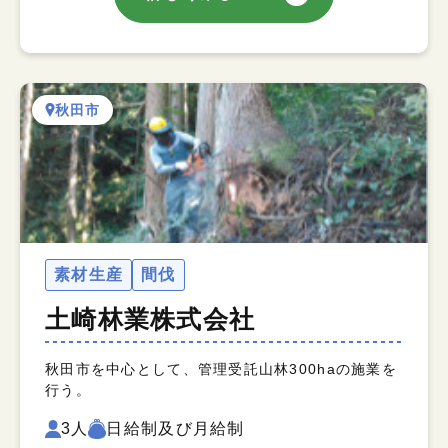
秋田市
素材生産
間伐
土崎林業株式会社
秋田市を中心として、管理受託山林300haの施業を
行う。
3人
日給制及び月給制