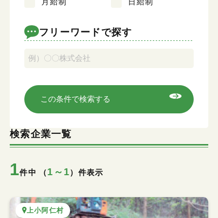
月給制
日給制
キーワード検索
フリーワードで探す
この条件で検索する
検索企業一覧
1
1～1
件中 （
）件表示
上小阿仁村